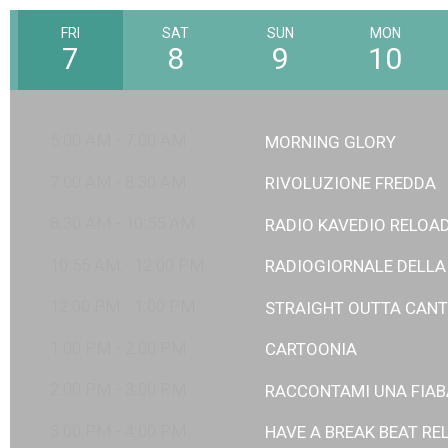
FRI
SAT
SUN
MON
7
8
9
10
5:00 AM - 7:00 AM
MORNING GLORY
7:00 AM - 8:30 AM
RIVOLUZIONE FREDDA
8:30 AM - 10:55 AM
RADIO KAVEDIO RELOA
10:55 AM - 12:00 PM
RADIOGIORNALE DELLA
12:00 PM - 1:00 PM
STRAIGHT OUTTA CANT
1:00 PM - 2:00 PM
CARTOONIA
2:00 PM - 3:00 PM
RACCONTAMI UNA FIAB
3:00 PM - 4:00 PM
HAVE A BREAK BEAT R